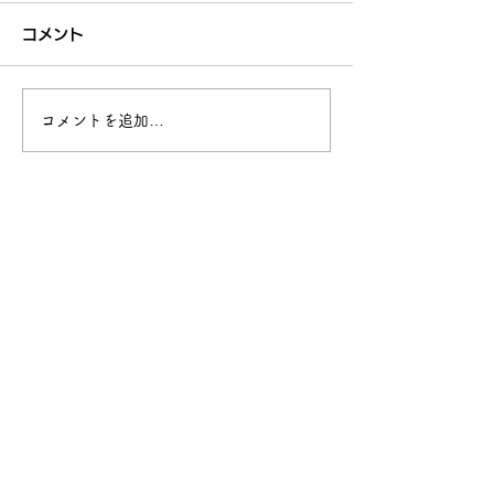
について
とめ
コメント
今年度の夏季研修会の案内を
8月18日(月)実施
27日（土）に送付しておりま
会には100名以上
す。 ご確認の上、参加希望
していただき、充
コメントを追加…
の方はお申し込みください。
とすることができ
なお、研修会の資料は８月以
演の中でも紹介が
降にダウンロード可能となり
NotebookLM
ます。
ケート結果をまと
参加された方は研
りに、参加できな
概略を知ることに
る...