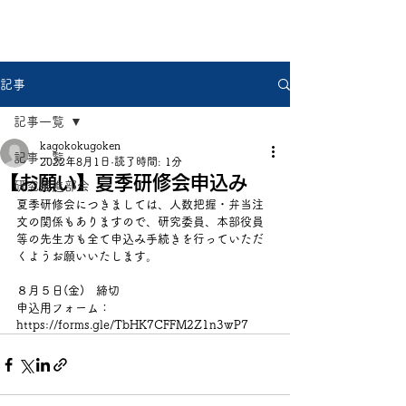
県中国研
記事
記事一覧
kagokokugoken
記事一覧
2022年8月1日
読了時間: 1分
【お願い】夏季研修会申込み
研究推進部会
夏季研修会につきましては、人数把握・弁当注
文の関係もありますので、研究委員、本部役員
等の先生方も全て申込み手続きを行っていただ
くようお願いいたします。
８月５日(金)　締切　
申込用フォーム：
https://forms.gle/TbHK7CFFM2Z1n3wP7