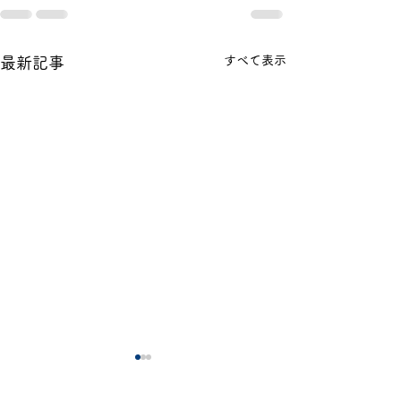
すべて表示
最新記事
令和８年度 夏季研修会
夏季研修会アン