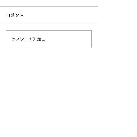
について
とめ
コメント
今年度の夏季研修会の案内を
8月18日(月)実施
27日（土）に送付しておりま
会には100名以上
す。 ご確認の上、参加希望
していただき、充
コメントを追加…
の方はお申し込みください。
とすることができ
なお、研修会の資料は８月以
演の中でも紹介が
降にダウンロード可能となり
NotebookLM
ます。
ケート結果をまと
参加された方は研
りに、参加できな
概略を知ることに
る...