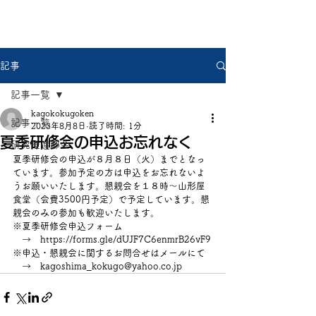
県中国研
記事
記事一覧
kagokokugoken
記事一覧
2023年8月8日
読了時間: 1分
夏季研修会の申込お忘れなく
研究推進部会
夏季研修会の申込が８月８日（火）までとなっ
ています。参加予定の方は申込をお忘れないよ
うお願いいたします。懇親会を１８時～山形屋
食堂（会費3500円予定）で予定しています。懇
親会のみの参加も歓迎いたします。
※夏季研修会申込フォーム
　→　https://forms.gle/dUJF7C6enmrB26vF9
※申込・懇親会に関するお問合せはメールにて
　→　kagoshima_kokugo@yahoo.co.jp