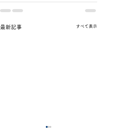
すべて表示
最新記事
令和８年度 夏季研修会
夏季研修会アン