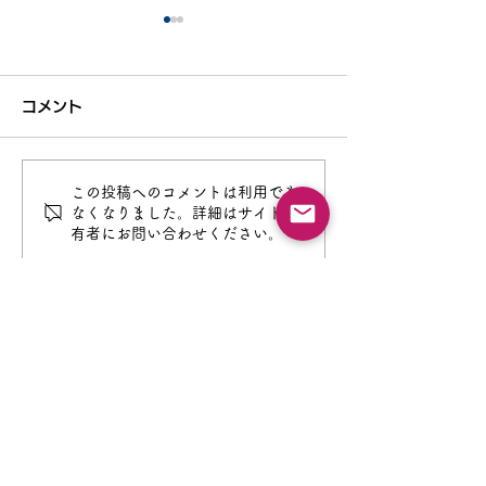
令和８年度 夏季研修会
夏季研修会アン
について
とめ
コメント
今年度の夏季研修会の案内を
8月18日(月)実施
27日（土）に送付しておりま
会には100名以上
す。 ご確認の上、参加希望
していただき、充
この投稿へのコメントは利用でき
の方はお申し込みください。
とすることができ
なくなりました。詳細はサイト所
有者にお問い合わせください。
なお、研修会の資料は８月以
演の中でも紹介が
降にダウンロード可能となり
NotebookLM
ます。
ケート結果をまと
参加された方は研
りに、参加できな
概略を知ることに
​鹿児島県中学校国語教育研究会 事務局
る...
姶良市立加治木中学校 福田 珠代
〒899-5231 姶良市加治木町反土2162番地
TEL:
0995-63-1111
FAX:
0995-63-1112