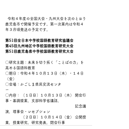
  令和４年度の全国大会・九州大会を次のとおり
鹿児島市で開催予定です。第一次案内は令和４
年３月頃発送の予定です。
第51回全日本中学校国語教育研究協議会
第45回九州地区中学校国語教育研究大会
第51回鹿児島県中学校国語教育研究大会
〇研究主題：未来を切り拓く「ことばの力」を
高める国語科教育
〇期日：令和４年１０月１３日（木）・１４日
（金）
〇会場：かごしま県民交流センタ
ー　　　　　　　　　　　
〇内容： 〔１日目〕１０月１３日（木） 開会行
事・基調提案，文部科学省講話，
　　　　　　　　　　　　　　　　　　  記念講
演，理事会・レセプション
　　　　 〔２日目〕１０月１４日（金） 公開授
業，授業研究，研究発表，閉会行事