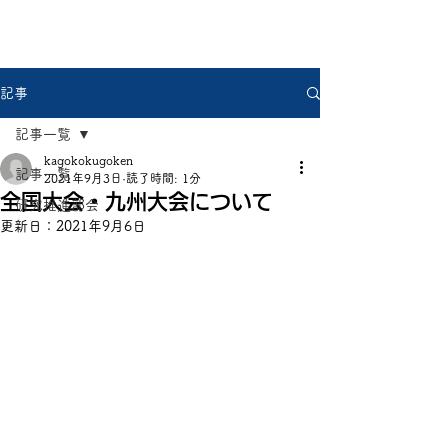
県中国研
記事
記事一覧
kagokokugoken
記事一覧
2021年9月3日
読了時間: 1分
全国大会・九州大会について
研究推進部会
更新日：
2021年9月6日